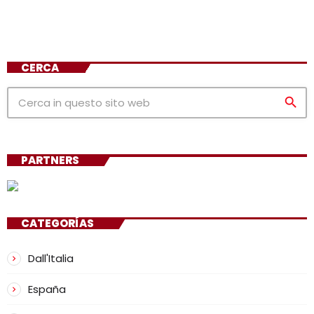
CERCA
search
PARTNERS
CATEGORÍAS
Dall'Italia
España