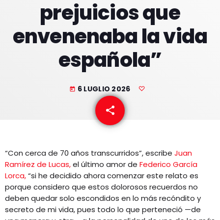
prejuicios que
EQUIPO
envenenaba la vida
NOTICIAS
española”
CONTACTO
6 LUGLIO 2026
today
share
email
“Con cerca de 70 años transcurridos”, escribe
Juan
Ramírez de Lucas,
el último amor de
Federico García
Lorca,
“si he decidido ahora comenzar este relato es
porque considero que estos dolorosos recuerdos no
deben quedar solo escondidos en lo más recóndito y
secreto de mi vida, pues todo lo que perteneció —de