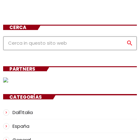
CERCA
search
PARTNERS
CATEGORÍAS
Dall'Italia
España
General