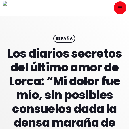
menu
close
ESCÙCHANOS
play_arrow
ESPAÑA
Los diarios secretos
play_arrow
ONAIR
del último amor de
Lorca: “Mi dolor fue
mío, sin posibles
HOME
consuelos dada la
PROGRAMACION
densa maraña de
NUESTRAS FRECUENCIAS