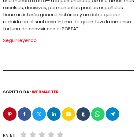
una manera u otra— a la personalidad de uno de los más
excelsos, decisivos, permanentes poetas españoles
tiene un interés general histórico y no debe quedar
recluido en el santuario íntimo de quien tuvo la inmensa
fortuna de convivir con el POETA”.
Seguir leyendo
SCRITTO DA:
WEBMASTER
email
RATE IT