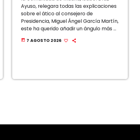
Ayuso, relegara todas las explicaciones
sobre el ático al consejero de
Presidencia, Miguel Ángel García Martín,
este ha querido añadir un ángulo más a
la polémica, una reflexión que, a su
7 AGOSTO 2026
today
juicio, se está pasando por […]