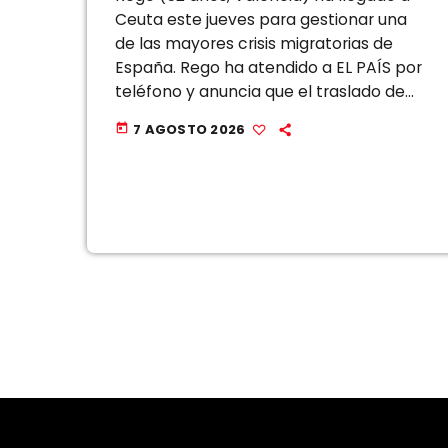
Ceuta este jueves para gestionar una
de las mayores crisis migratorias de
España. Rego ha atendido a EL PAÍS por
teléfono y anuncia que el traslado de
los menores migrantes a las
7 AGOSTO 2026
today
comunidades autónomas se hará […]