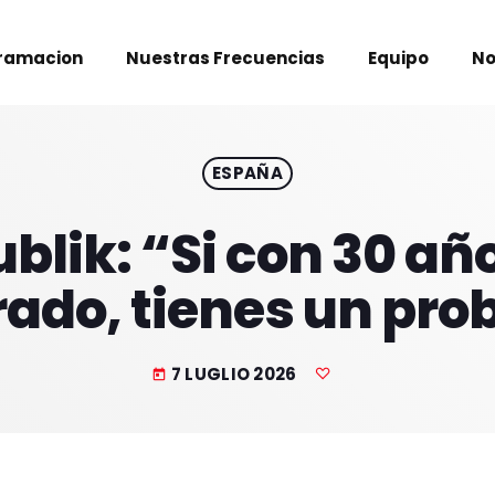
ramacion
Nuestras Frecuencias
Equipo
No
ESPAÑA
blik: “Si con 30 añ
ado, tienes un pro
7 LUGLIO 2026
today