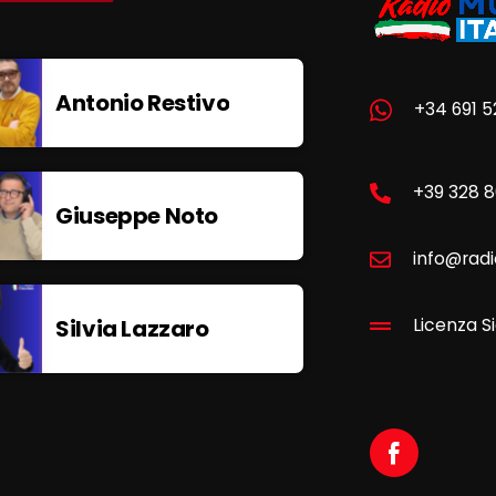
Antonio Restivo
+34 691 5
+39 328 
Giuseppe Noto
info@radi
Silvia Lazzaro
Licenza Si