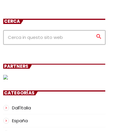
CERCA
search
PARTNERS
CATEGORÍAS
Dall'Italia
España