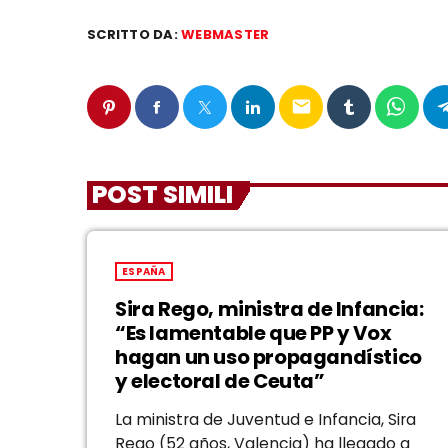
SCRITTO DA:
WEBMASTER
email
POST SIMILI
ESPAÑA
Sira Rego, ministra de Infancia:
“Es lamentable que PP y Vox
hagan un uso propagandístico
y electoral de Ceuta”
La ministra de Juventud e Infancia, Sira
Rego (52 años, Valencia) ha llegado a