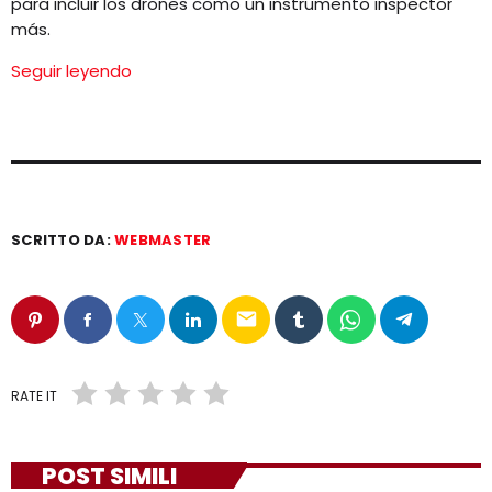
para incluir los drones como un instrumento inspector
más.
Seguir leyendo
SCRITTO DA:
WEBMASTER
email
RATE IT
POST SIMILI