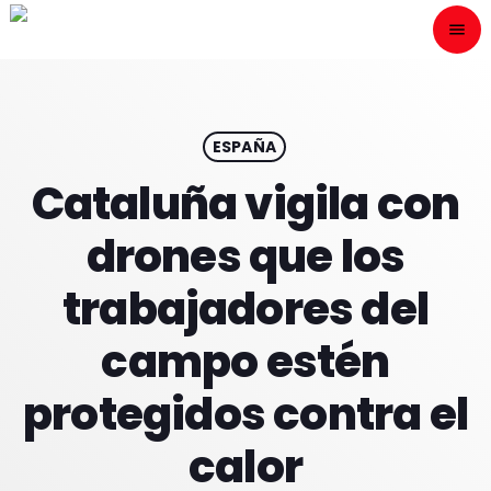
menu
close
ESCÙCHANOS
play_arrow
ESPAÑA
Cataluña vigila con
play_arrow
ONAIR
drones que los
trabajadores del
campo estén
HOME
protegidos contra el
PROGRAMACION
calor
NUESTRAS FRECUENCIAS