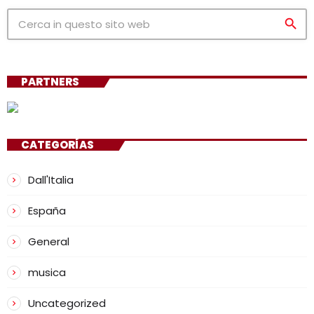
search
PARTNERS
CATEGORÍAS
Dall'Italia
España
General
musica
Uncategorized