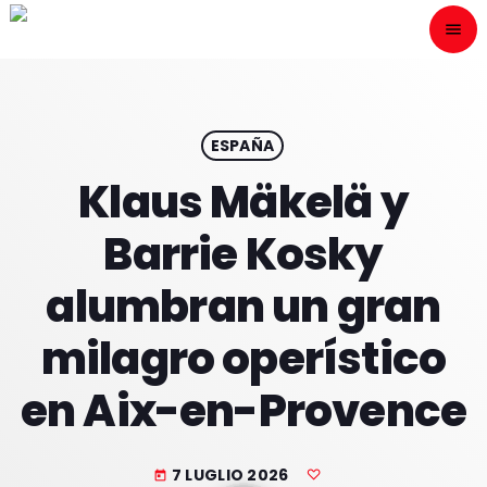
menu
close
ESCÙCHANOS
play_arrow
ESPAÑA
Klaus Mäkelä y
play_arrow
ONAIR
Barrie Kosky
alumbran un gran
milagro operístico
HOME
en Aix-en-Provence
PROGRAMACION
NUESTRAS FRECUENCIAS
7 LUGLIO 2026
today