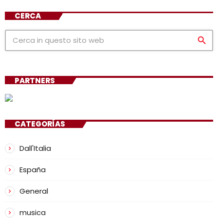
CERCA
search
PARTNERS
CATEGORÍAS
Dall'Italia
España
General
musica