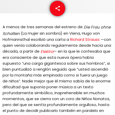
EQUIPO
share
email
NOTICIAS
A menos de tres semanas del estreno de
Die Frau ohne
CONTACTO
(La mujer sin sombra) en Viena, Hugo von
Schatten
Hofmannsthal escribió una carta a
Richard Strauss
—con
quien venía colaborando regularmente desde hacía una
década, a partir de
— en la que le confesaba que
Elektra
era consciente de que esta nueva ópera había
supuesto “una carga gigantesca sobre sus hombros”, si
bien puntualizó a renglón seguido que “usted ascendió
por la montaña más empinada como si fuera un juego
de niños”. Nadie mejor que él mismo sabía de la enorme
dificultad que suponía poner música a un texto
profundamente simbólico, inaprehensible en muchos
momentos, que se cierra con un coro de Niños Nonatos,
pero del que se sentía profundamente orgulloso, hasta
el punto de decidir publicarlo también en paralelo en