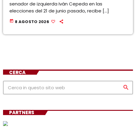
senador de izquierda Iván Cepeda en las
elecciones del 21 de junio pasado, recibe […]
today
8 AGOSTO 2026
CERCA
search
PARTNERS