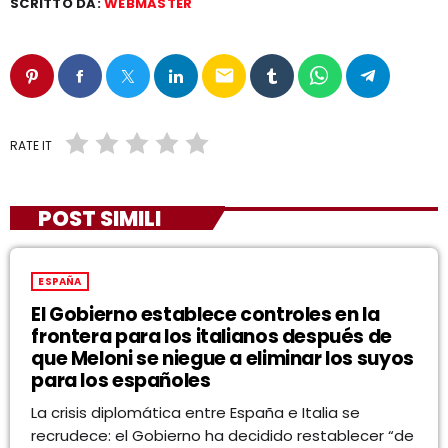
SCRITTO DA:
WEBMASTER
email
RATE IT
POST SIMILI
ESPAÑA
El Gobierno establece controles en la
frontera para los italianos después de
que Meloni se niegue a eliminar los suyos
para los españoles
La crisis diplomática entre España e Italia se
recrudece: el Gobierno ha decidido restablecer “de