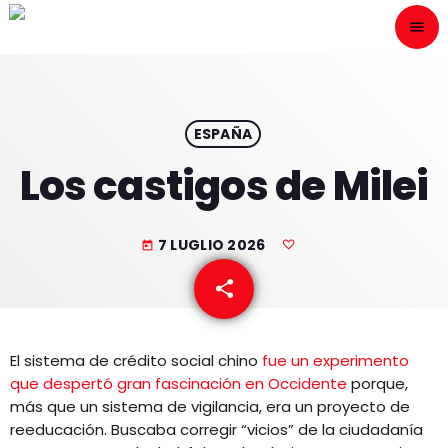
menu
close
ESCÙCHANOS
play_arrow
ESPAÑA
Los castigos de Milei
play_arrow
ONAIR
7 LUGLIO 2026
today
share
email
HOME
El sistema de crédito social chino
fue un experimento
PROGRAMACION
que despertó gran fascinación en Occidente
porque,
más que un sistema de vigilancia, era un proyecto de
NUESTRAS FRECUENCIAS
reeducación. Buscaba corregir “vicios” de la ciudadanía