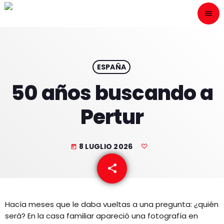
menu
close
ESCÙCHANOS
play_arrow
ESPAÑA
50 años buscando a
play_arrow
ONAIR
Pertur
8 LUGLIO 2026
today
HOME
share
email
PROGRAMACION
Hacía meses que le daba vueltas a una pregunta: ¿quién
NUESTRAS FRECUENCIAS
será? En la casa familiar apareció una fotografía en