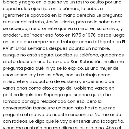
blanco y negro en la que se ve un rostro oculto por una
EQUIPO
capucha, los ojos fijos en la cámara, la cabeza
ligeramente apoyada en la mano derecha. Le pregunto
NOTICIAS
al autor del retrato, Jesús Uriarte, pero no lo sabe o no
se acuerda; me promete que va a mirar en su archivo, y
CONTACTO
añade: “Debí hacer esa foto en 1975 o 1976, desde luego
antes de que empezara a trabajar como fotógrafo en EL
PAÍS”. Unas semanas después apunta un nombre,
aunque no está seguro. Localizo su teléfono, quedamos
al atardecer en una terraza de San Sebastián; ni ella me
pregunta para qué, ni yo se lo explico. Es una mujer de
unos sesenta y tantos años, con un trabajo como
intérprete y traductora de euskera y experiencia de
varios años como alto cargo del Gobierno vasco en
política lingüística. Supongo que supone que la he
llamado por algo relacionado con eso, pero la
conversación transcurre un buen rato hasta que me
pregunta el motivo de nuestro encuentro. No me ando
con rodeos. Le digo que le voy a enseñar una fotografía,
y que me gustaría que me dijese si es ella o no. Abro el