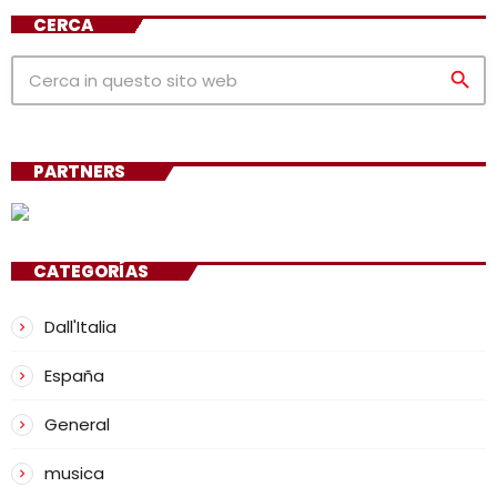
CERCA
search
PARTNERS
CATEGORÍAS
Dall'Italia
España
General
musica