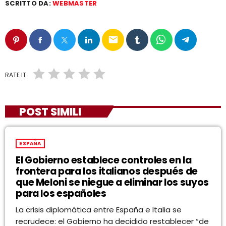
SCRITTO DA:
WEBMASTER
email
RATE IT
POST SIMILI
ESPAÑA
El Gobierno establece controles en la
frontera para los italianos después de
que Meloni se niegue a eliminar los suyos
para los españoles
La crisis diplomática entre España e Italia se
recrudece: el Gobierno ha decidido restablecer “de