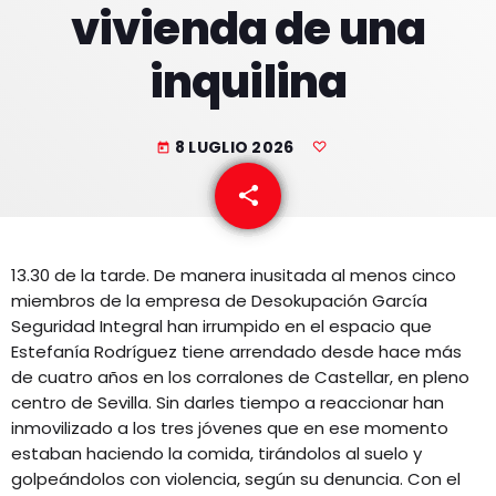
vivienda de una
EQUIPO
inquilina
NOTICIAS
CONTACTO
8 LUGLIO 2026
today
share
email
13.30 de la tarde. De manera inusitada al menos cinco
miembros de la empresa de Desokupación García
Seguridad Integral han irrumpido en el espacio que
Estefanía Rodríguez tiene arrendado desde hace más
de cuatro años en los corralones de Castellar, en pleno
centro de Sevilla. Sin darles tiempo a reaccionar han
inmovilizado a los tres jóvenes que en ese momento
estaban haciendo la comida, tirándolos al suelo y
golpeándolos con violencia, según su denuncia. Con el