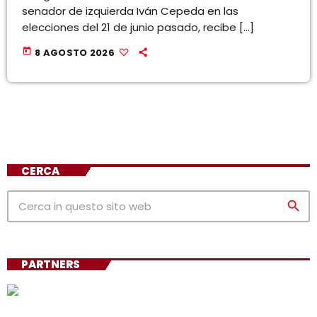
senador de izquierda Iván Cepeda en las
elecciones del 21 de junio pasado, recibe […]
today
8 AGOSTO 2026
CERCA
search
PARTNERS