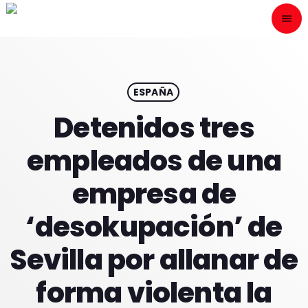
menu
close
ESCÙCHANOS
play_arrow
ESPAÑA
Detenidos tres
play_arrow
ONAIR
empleados de una
empresa de
‘desokupación’ de
HOME
Sevilla por allanar de
PROGRAMACION
forma violenta la
NUESTRAS FRECUENCIAS