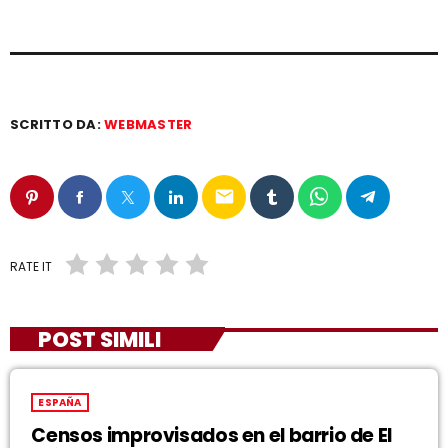
SCRITTO DA:
WEBMASTER
email
RATE IT
POST SIMILI
ESPAÑA
Censos improvisados en el barrio de El