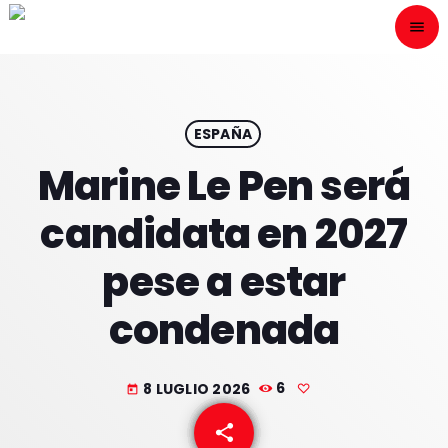
menu
close
ESCÙCHANOS
play_arrow
ESPAÑA
Marine Le Pen será
play_arrow
ONAIR
candidata en 2027
pese a estar
condenada
HOME
PROGRAMACION
8 LUGLIO 2026
6
today
NUESTRAS FRECUENCIAS
share
email