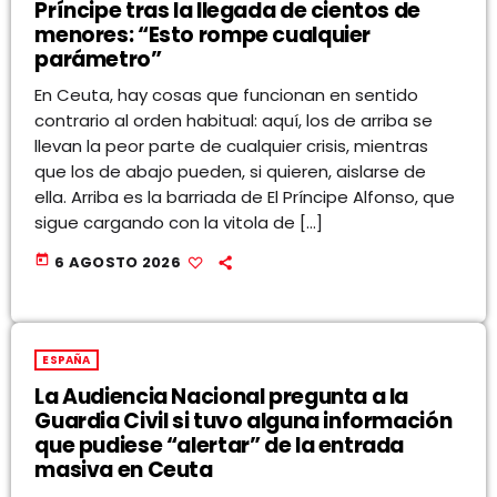
Príncipe tras la llegada de cientos de
menores: “Esto rompe cualquier
parámetro”
En Ceuta, hay cosas que funcionan en sentido
contrario al orden habitual: aquí, los de arriba se
llevan la peor parte de cualquier crisis, mientras
que los de abajo pueden, si quieren, aislarse de
ella. Arriba es la barriada de El Príncipe Alfonso, que
sigue cargando con la vitola de […]
today
6 AGOSTO 2026
ESPAÑA
La Audiencia Nacional pregunta a la
Guardia Civil si tuvo alguna información
que pudiese “alertar” de la entrada
masiva en Ceuta