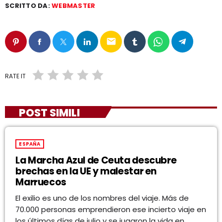
SCRITTO DA:
WEBMASTER
email
RATE IT
POST SIMILI
ESPAÑA
La Marcha Azul de Ceuta descubre
brechas en la UE y malestar en
Marruecos
El exilio es uno de los nombres del viaje. Más de
70.000 personas emprendieron ese incierto viaje en
los últimos días de julio y se jugaron la vida en