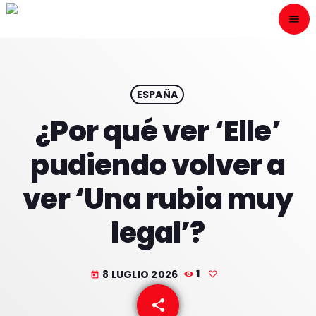
menu
close
ESCÙCHANOS
play_arrow
ESPAÑA
¿Por qué ver ‘Elle’
play_arrow
ONAIR
pudiendo volver a
ver ‘Una rubia muy
legal’?
HOME
PROGRAMACION
8 LUGLIO 2026
1
today
NUESTRAS FRECUENCIAS
share
email