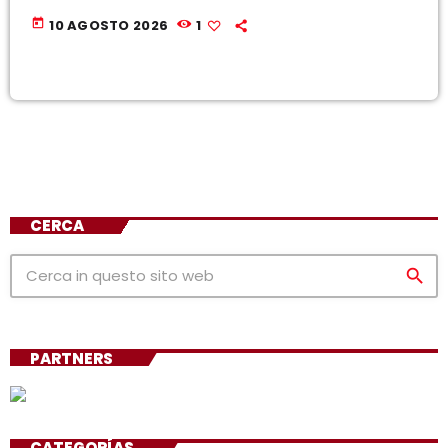
today
10 AGOSTO 2026
1
CERCA
search
PARTNERS
CATEGORÍAS