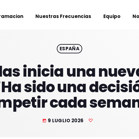
ramacion
Nuestras Frecuencias
Equipo
No
ESPAÑA
las inicia una nuev
Ha sido una decisió
mpetir cada sema
9 LUGLIO 2026
today