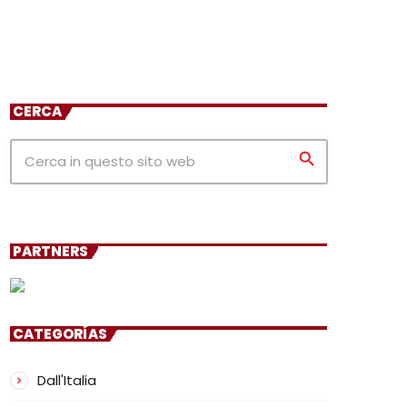
CERCA
search
PARTNERS
CATEGORÍAS
Dall'Italia