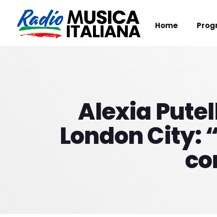
Home
Prog
Alexia Putel
London City: “
co