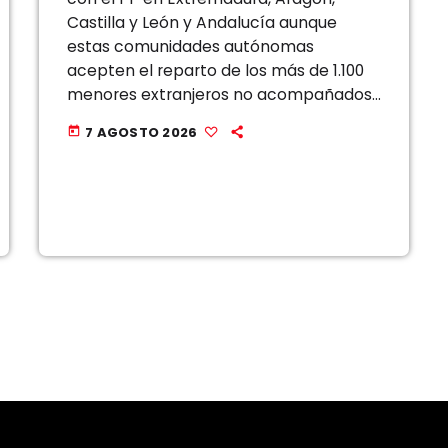
Castilla y León y Andalucía aunque
estas comunidades autónomas
acepten el reparto de los más de 1.100
menores extranjeros no acompañados
llegados a Ceuta, que desbordan con
7 AGOSTO 2026
today
creces la capacidad de acogida de la
ciudad autónoma. El […]