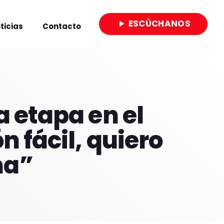
ESCÙCHANOS
play_arrow
ticias
Contacto
close
a etapa en el
n fácil, quiero
na”