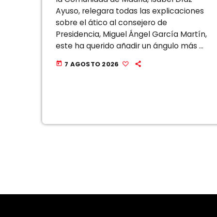
Ayuso, relegara todas las explicaciones
sobre el ático al consejero de
Presidencia, Miguel Ángel García Martín,
este ha querido añadir un ángulo más a
la polémica, una reflexión que, a su
7 AGOSTO 2026
today
juicio, se está pasando por […]