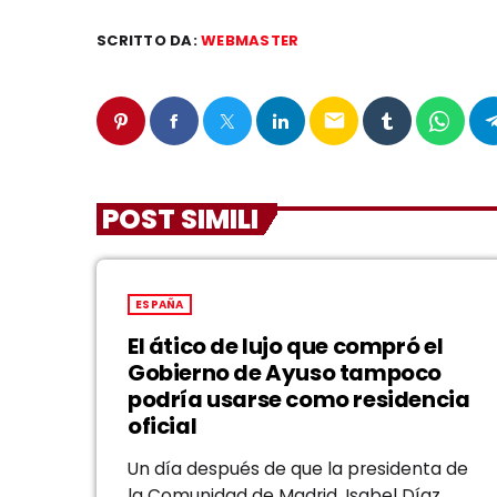
SCRITTO DA:
WEBMASTER
email
POST SIMILI
ESPAÑA
El ático de lujo que compró el
Gobierno de Ayuso tampoco
podría usarse como residencia
oficial
Un día después de que la presidenta de
la Comunidad de Madrid, Isabel Díaz