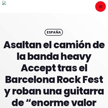
menu
close
ESCÙCHANOS
play_arrow
ESPAÑA
Asaltan el camión de
play_arrow
ONAIR
la banda heavy
Accept tras el
Barcelona Rock Fest
HOME
y roban una guitarra
PROGRAMACION
de “enorme valor
NUESTRAS FRECUENCIAS