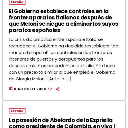
ESPAÑA
El Gobierno establece controles en la
frontera para los italianos después de
que Meloni se niegue a eliminar los suyos
para los españoles
La crisis diplomática entre España e Italia se
recrudece: el Gobierno ha decidido restablecer “de
manera temporal” los controles en las fronteras
interiores de puertos y aeropuertos para los
desplazamientos procedentes de Italia. Y lo hace
con un pretexto similar al que empleó el Gobierno
de Giorgia Meloni: “Ante la […]
today
8 AGOSTO 2026
ESPAÑA
La posesión de Abelardo de la Espriella
como presidente de Colombia, en vivo |