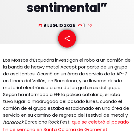
sentimental”
EQUIPO
NOTICIAS
9 LUGLIO 2026
1
today
CONTACTO
share
email
Los Mossos d’Esquadra investigan el robo a un camión de
la banda de heavy metal Accept por parte de un grupo
de asaltantes. Ocurrió en un área de servicio de la AP-7
en Llinars del Vallès, en Barcelona, y se llevaron desde
material electrónico a una de las guitarras del grupo.
Según ha informado a EFE la policía catalana, el robo
tuvo lugar la madrugada del pasado lunes, cuando el
camión de el grupo estaba estacionado en una área de
servicio en su camino de regreso del festival de metal y
Barcelona Rock Fest,
que se celebró el pasado
hardrock
fin de semana en Santa Coloma de Gramenet
.