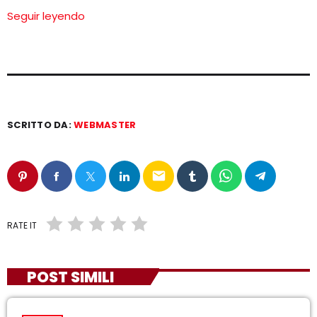
Seguir leyendo
SCRITTO DA:
WEBMASTER
email
RATE IT
POST SIMILI