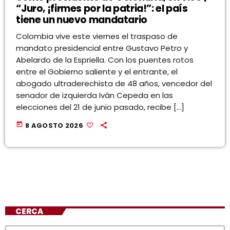
“Juro, ¡firmes por la patria!”: el país
tiene un nuevo mandatario
Colombia vive este viernes el traspaso de
mandato presidencial entre Gustavo Petro y
Abelardo de la Espriella. Con los puentes rotos
entre el Gobierno saliente y el entrante, el
abogado ultraderechista de 48 años, vencedor del
senador de izquierda Iván Cepeda en las
elecciones del 21 de junio pasado, recibe […]
today
8 AGOSTO 2026
CERCA