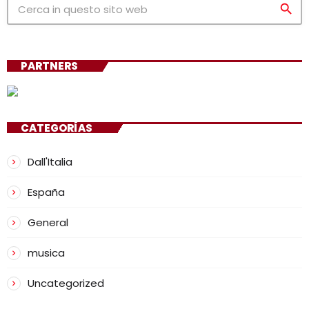
search
PARTNERS
CATEGORÍAS
Dall'Italia
España
General
musica
Uncategorized