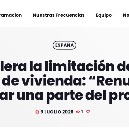
ramacion
Nuestras Frecuencias
Equipo
No
ESPAÑA
era la limitación 
 de vivienda: “Renu
rar una parte del p
9 LUGLIO 2026
1
today