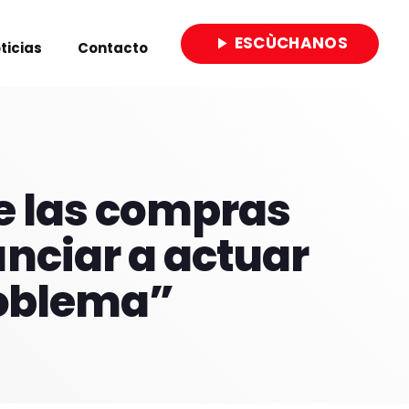
ESCÙCHANOS
play_arrow
ticias
Contacto
close
de las compras
nciar a actuar
roblema”