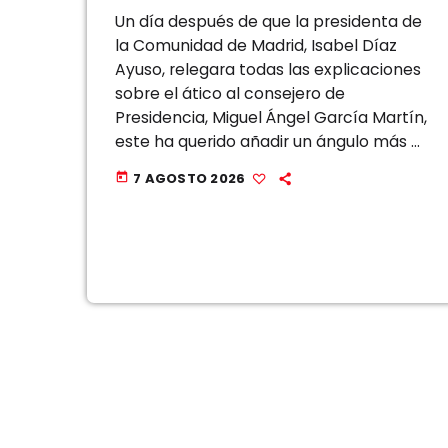
Un día después de que la presidenta de
la Comunidad de Madrid, Isabel Díaz
Ayuso, relegara todas las explicaciones
sobre el ático al consejero de
Presidencia, Miguel Ángel García Martín,
este ha querido añadir un ángulo más a
la polémica, una reflexión que, a su
7 AGOSTO 2026
today
juicio, se está pasando por […]