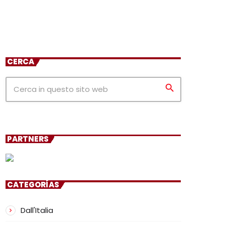
CERCA
search
PARTNERS
CATEGORÍAS
Dall'Italia