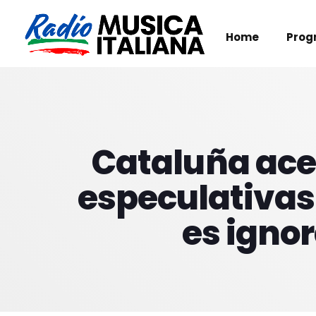
Home
Prog
Cataluña acel
especulativas
es igno