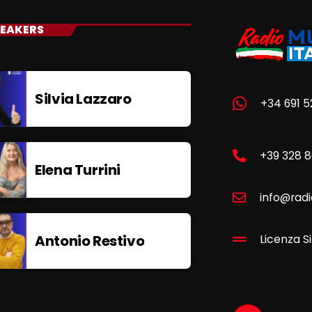
EAKERS
Silvia Lazzaro
+34 691 5
+39 328 
Elena Turrini
info@radi
Antonio Restivo
Licenza Si