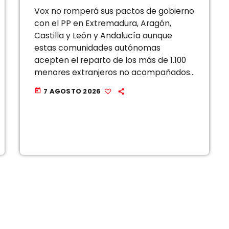
Vox no romperá sus pactos de gobierno
con el PP en Extremadura, Aragón,
Castilla y León y Andalucía aunque
estas comunidades autónomas
acepten el reparto de los más de 1.100
menores extranjeros no acompañados
llegados a Ceuta, que desbordan con
7 AGOSTO 2026
today
creces la capacidad de acogida de la
ciudad autónoma. El […]