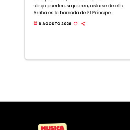
abajo pueden, si quieren, aislarse de ella.
Arriba es la barriada de El Príncipe
Alfonso, que sigue cargando con la
6 AGOSTO 2026
today
vitola de […]