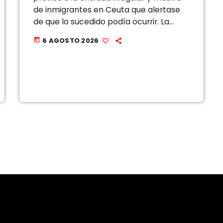
de inmigrantes en Ceuta que alertase
de que lo sucedido podía ocurrir. La
jueza María Tardón ha dado el paso a
6 AGOSTO 2026
today
raíz […]