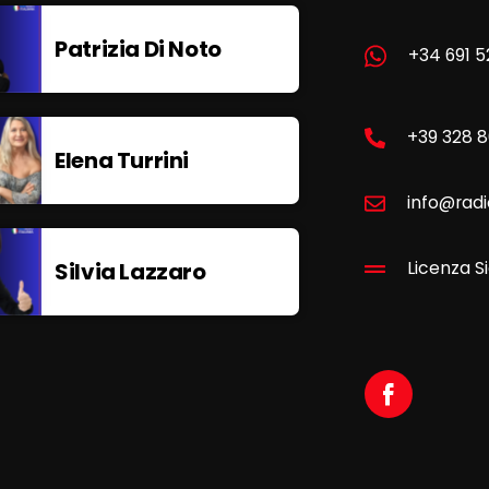
Patrizia Di Noto
+34 691 5
+39 328 
Elena Turrini
info@radi
Silvia Lazzaro
Licenza Si