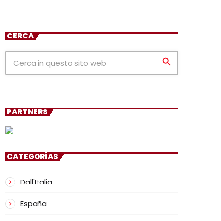
CERCA
search
PARTNERS
CATEGORÍAS
Dall'Italia
España