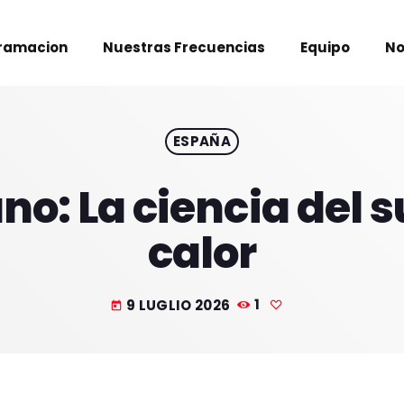
ramacion
Nuestras Frecuencias
Equipo
No
ESPAÑA
o: La ciencia del s
calor
9 LUGLIO 2026
1
today