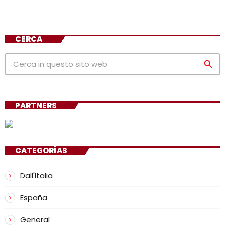
CERCA
search
PARTNERS
CATEGORÍAS
Dall'Italia
España
General