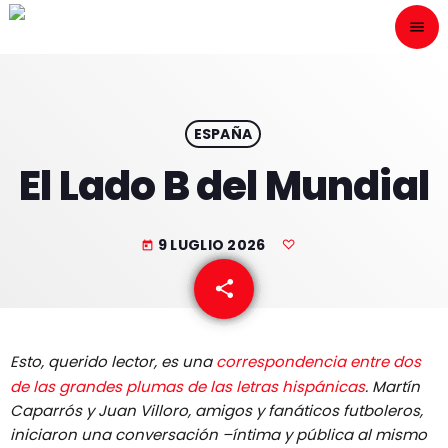
menu
close
ESCÙCHANOS
play_arrow
ESPAÑA
El Lado B del Mundial
play_arrow
ONAIR
9 LUGLIO 2026
today
share
email
HOME
Esto, querido lector, es una
correspondencia entre dos
PROGRAMACION
de las grandes plumas de las letras hispánicas
. Martín
Caparrós y Juan Villoro, amigos y fanáticos futboleros,
NUESTRAS FRECUENCIAS
iniciaron una conversación –íntima y pública al mismo