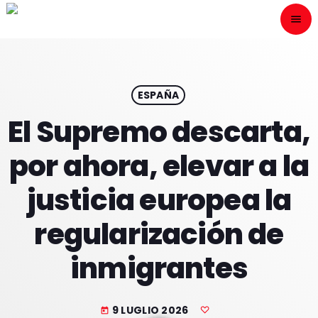
menu
close
ESCÙCHANOS
play_arrow
ESPAÑA
El Supremo descarta,
play_arrow
ONAIR
por ahora, elevar a la
justicia europea la
regularización de
HOME
inmigrantes
PROGRAMACION
NUESTRAS FRECUENCIAS
9 LUGLIO 2026
today