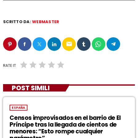
SCRITTO DA:
WEBMASTER
email
RATE IT
POST SIMILI
ESPAÑA
Censos improvisados en el barrio de El
Príncipe tras la llegada de cientos de
menores: “Esto rompe cualquier