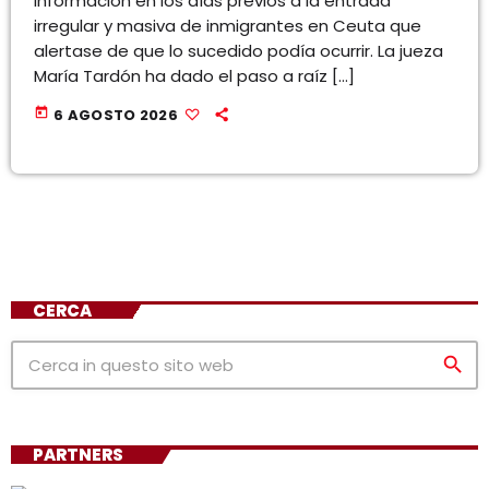
información en los días previos a la entrada
irregular y masiva de inmigrantes en Ceuta que
alertase de que lo sucedido podía ocurrir. La jueza
María Tardón ha dado el paso a raíz […]
today
6 AGOSTO 2026
CERCA
search
PARTNERS