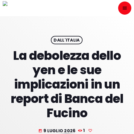
menu
close
ESCÙCHANOS
play_arrow
DALL'ITALIA
La debolezza dello
play_arrow
ONAIR
yen e le sue
implicazioni in un
report di Banca del
HOME
Fucino
PROGRAMACION
NUESTRAS FRECUENCIAS
9 LUGLIO 2026
1
today