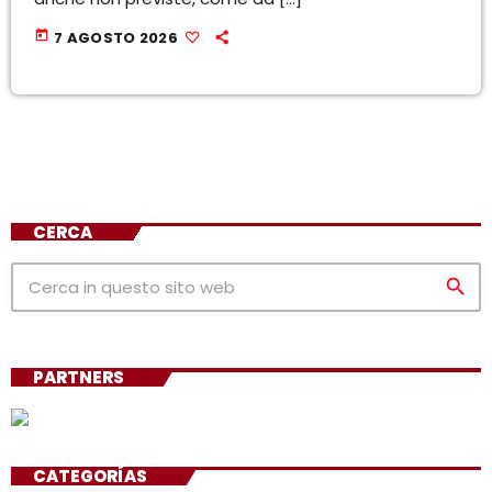
today
7 AGOSTO 2026
CERCA
search
PARTNERS
CATEGORÍAS