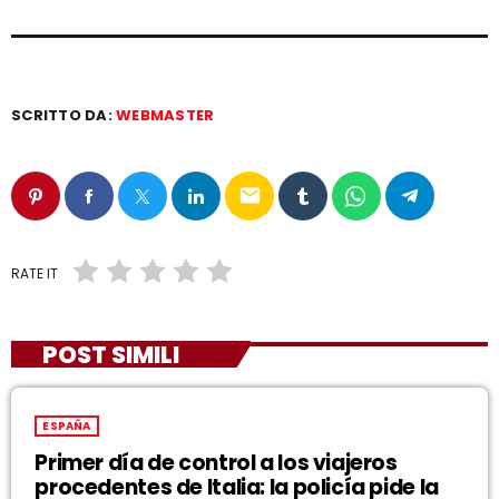
SCRITTO DA:
WEBMASTER
email
RATE IT
POST SIMILI
ESPAÑA
Primer día de control a los viajeros
procedentes de Italia: la policía pide la