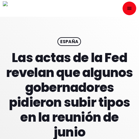
menu
close
ESCÙCHANOS
play_arrow
ESPAÑA
Las actas de la Fed
play_arrow
ONAIR
revelan que algunos
gobernadores
pidieron subir tipos
HOME
en la reunión de
PROGRAMACION
junio
NUESTRAS FRECUENCIAS