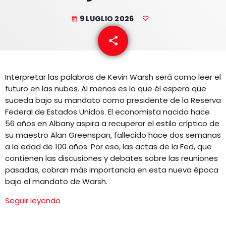
EQUIPO
9 LUGLIO 2026
today
NOTICIAS
share
email
CONTACTO
Interpretar las palabras de Kevin Warsh será como leer el
futuro en las nubes. Al menos es lo que él espera que
suceda bajo su mandato como presidente de la Reserva
Federal de Estados Unidos. El economista nacido hace
56 años en Albany aspira a recuperar el estilo críptico de
su maestro Alan Greenspan, fallecido hace dos semanas
a la edad de 100 años. Por eso, las actas de la Fed, que
contienen las discusiones y debates sobre las reuniones
pasadas, cobran más importancia en esta nueva época
bajo el mandato de Warsh.
Seguir leyendo