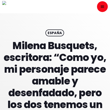
menu
close
ESCÙCHANOS
play_arrow
ESPAÑA
Milena Busquets,
play_arrow
ONAIR
escritora: “Como yo,
mi personaje parece
amable y
HOME
desenfadado, pero
PROGRAMACION
los dos tenemos un
NUESTRAS FRECUENCIAS