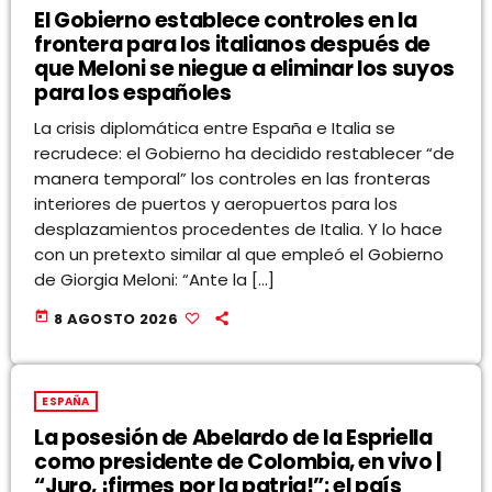
El Gobierno establece controles en la
frontera para los italianos después de
que Meloni se niegue a eliminar los suyos
para los españoles
La crisis diplomática entre España e Italia se
recrudece: el Gobierno ha decidido restablecer “de
manera temporal” los controles en las fronteras
interiores de puertos y aeropuertos para los
desplazamientos procedentes de Italia. Y lo hace
con un pretexto similar al que empleó el Gobierno
de Giorgia Meloni: “Ante la […]
today
8 AGOSTO 2026
ESPAÑA
La posesión de Abelardo de la Espriella
como presidente de Colombia, en vivo |
“Juro, ¡firmes por la patria!”: el país