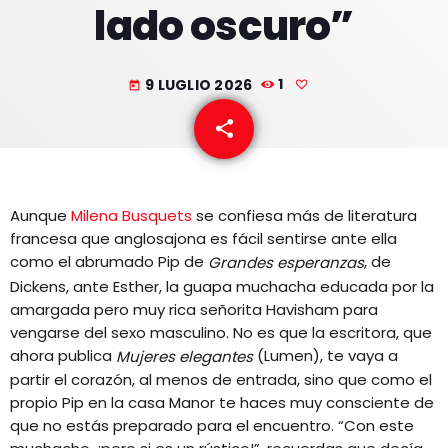
lado oscuro”
EQUIPO
NOTICIAS
9 LUGLIO 2026
1
today
CONTACTO
share
email
Aunque
Milena Busquets
se confiesa más de literatura
francesa que anglosajona es fácil sentirse ante ella
como el abrumado Pip de
, de
Grandes esperanzas
Dickens, ante Esther, la guapa muchacha educada por la
amargada pero muy rica señorita Havisham para
vengarse del sexo masculino. No es que la escritora, que
ahora publica
(Lumen), te vaya a
Mujeres elegantes
partir el corazón, al menos de entrada, sino que como el
propio Pip en la casa Manor te haces muy consciente de
que no estás preparado para el encuentro. “Con este