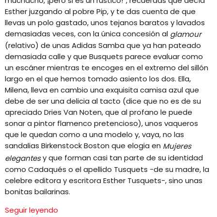
muchacho, ¡pero si es un rústico!”, recuerdas que decía
Esther juzgando al pobre Pip, y te das cuenta de que
llevas un polo gastado, unos tejanos baratos y lavados
demasiadas veces, con la única concesión al
glamour
(relativo) de unas Adidas Samba que ya han pateado
demasiada calle y que Busquets parece evaluar como
un escáner mientras te encoges en el extremo del sillón
largo en el que hemos tomado asiento los dos. Ella,
Milena, lleva en cambio una exquisita camisa azul que
debe de ser una delicia al tacto (dice que no es de su
apreciado Dries Van Noten, que al profano le puede
sonar a pintor flamenco pretencioso), unos vaqueros
que le quedan como a una modelo y, vaya, no las
sandalias Birkenstock Boston que elogia en
Mujeres
y que forman casi tan parte de su identidad
elegantes
como Cadaqués o el apellido Tusquets −de su madre, la
celebre editora y escritora Esther Tusquets−, sino unas
bonitas bailarinas.
Seguir leyendo