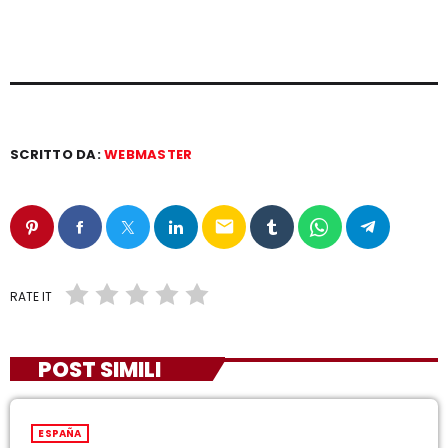
SCRITTO DA:
WEBMASTER
email
RATE IT
POST SIMILI
ESPAÑA