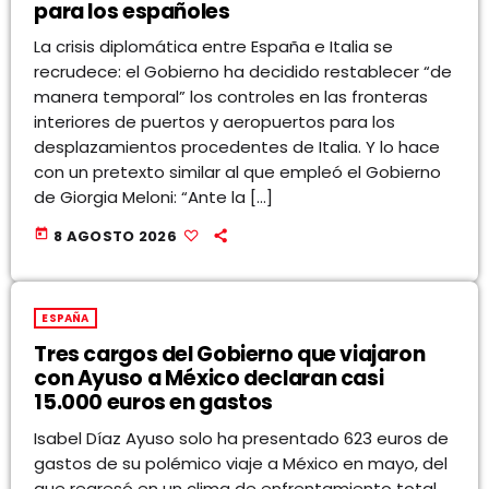
para los españoles
La crisis diplomática entre España e Italia se
recrudece: el Gobierno ha decidido restablecer “de
manera temporal” los controles en las fronteras
interiores de puertos y aeropuertos para los
desplazamientos procedentes de Italia. Y lo hace
con un pretexto similar al que empleó el Gobierno
de Giorgia Meloni: “Ante la […]
today
8 AGOSTO 2026
ESPAÑA
Tres cargos del Gobierno que viajaron
con Ayuso a México declaran casi
15.000 euros en gastos
Isabel Díaz Ayuso solo ha presentado 623 euros de
gastos de su polémico viaje a México en mayo, del
que regresó en un clima de enfrentamiento total