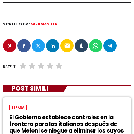
SCRITTO DA:
WEBMASTER
email
RATE IT
POST SIMILI
ESPAÑA
El Gobierno establece controles en la
frontera para los italianos después de
que Meloni se niegue a eliminar los suyos