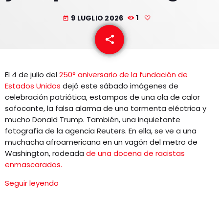
EQUIPO
9 LUGLIO 2026
1
today
NOTICIAS
share
email
CONTACTO
El 4 de julio del
250° aniversario de la fundación de
Estados Unidos
dejó este sábado imágenes de
celebración patriótica, estampas de una ola de calor
sofocante, la falsa alarma de una tormenta eléctrica y
mucho Donald Trump. También, una inquietante
fotografía de la agencia Reuters. En ella, se ve a una
muchacha afroamericana en un vagón del metro de
Washington, rodeada
de una docena de racistas
enmascarados.
Seguir leyendo