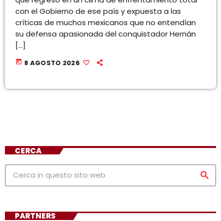
con el Gobierno de ese país y expuesta a las
críticas de muchos mexicanos que no entendían
su defensa apasionada del conquistador Hernán
[…]
today
8 AGOSTO 2026
CERCA
search
PARTNERS