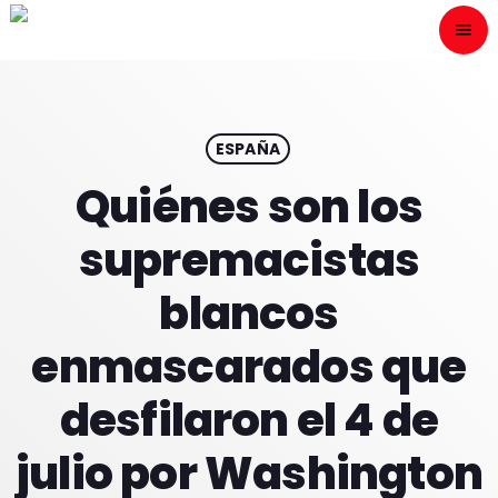
menu
close
ESCÙCHANOS
play_arrow
ESPAÑA
Quiénes son los
play_arrow
ONAIR
supremacistas
blancos
enmascarados que
HOME
desfilaron el 4 de
PROGRAMACION
julio por Washington
NUESTRAS FRECUENCIAS