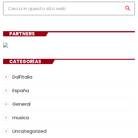
search
PARTNERS
CATEGORÍAS
Dall'Italia
España
General
musica
Uncategorized