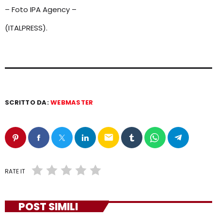
– Foto IPA Agency –
(ITALPRESS).
SCRITTO DA:
WEBMASTER
email
RATE IT
POST SIMILI