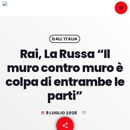
menu
close
ESCÙCHANOS
play_arrow
DALL'ITALIA
Rai, La Russa “Il
play_arrow
ONAIR
muro contro muro è
colpa di entrambe le
parti”
HOME
PROGRAMACION
9 LUGLIO 2026
today
NUESTRAS FRECUENCIAS
share
email