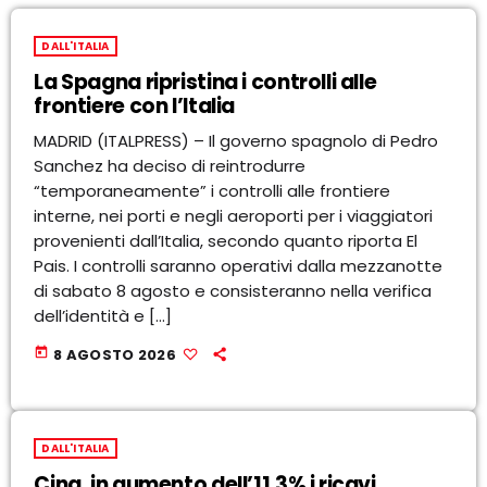
DALL'ITALIA
La Spagna ripristina i controlli alle
frontiere con l’Italia
MADRID (ITALPRESS) – Il governo spagnolo di Pedro
Sanchez ha deciso di reintrodurre
“temporaneamente” i controlli alle frontiere
interne, nei porti e negli aeroporti per i viaggiatori
provenienti dall’Italia, secondo quanto riporta El
Pais. I controlli saranno operativi dalla mezzanotte
di sabato 8 agosto e consisteranno nella verifica
dell’identità e […]
today
8 AGOSTO 2026
DALL'ITALIA
Cina, in aumento dell’11,3% i ricavi