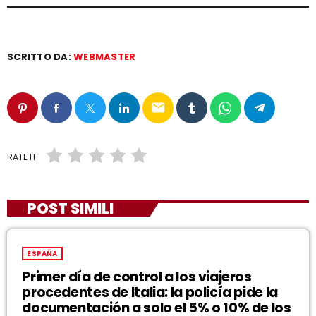
SCRITTO DA:
WEBMASTER
email
RATE IT
POST SIMILI
ESPAÑA
Primer día de control a los viajeros
procedentes de Italia: la policía pide la
documentación a solo el 5% o 10% de los