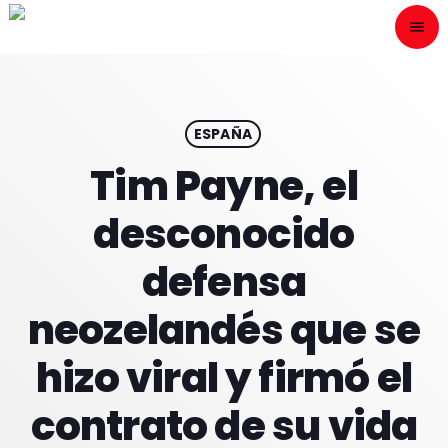
menu
close
ESCÙCHANOS
play_arrow
ESPAÑA
Tim Payne, el
play_arrow
ONAIR
desconocido
defensa
neozelandés que se
HOME
hizo viral y firmó el
PROGRAMACION
contrato de su vida
NUESTRAS FRECUENCIAS