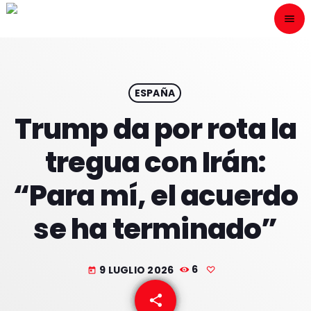
menu
close
ESCÙCHANOS
play_arrow
ESPAÑA
Trump da por rota la
play_arrow
ONAIR
tregua con Irán:
“Para mí, el acuerdo
se ha terminado”
HOME
PROGRAMACION
9 LUGLIO 2026
6
today
NUESTRAS FRECUENCIAS
share
email