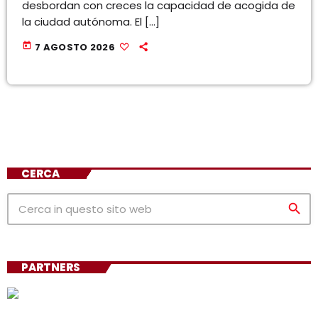
desbordan con creces la capacidad de acogida de
la ciudad autónoma. El […]
today
7 AGOSTO 2026
CERCA
search
PARTNERS