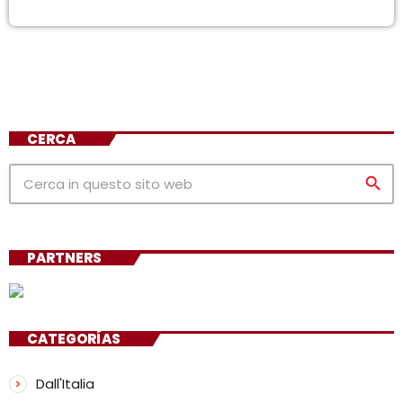
CERCA
search
PARTNERS
CATEGORÍAS
Dall'Italia