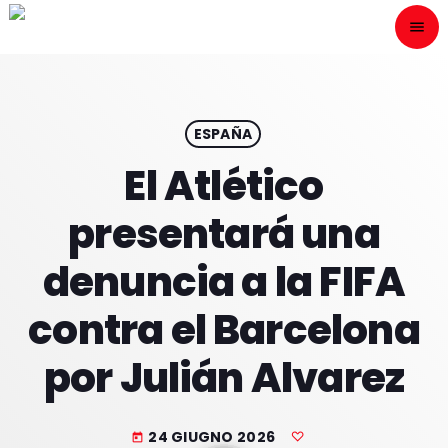
menu
close
ESCÙCHANOS
play_arrow
ESPAÑA
El Atlético
play_arrow
ONAIR
presentará una
denuncia a la FIFA
contra el Barcelona
HOME
por Julián Alvarez
PROGRAMACION
NUESTRAS FRECUENCIAS
24 GIUGNO 2026
today