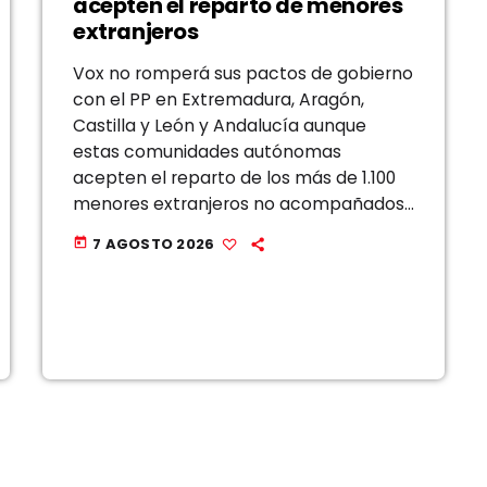
acepten el reparto de menores
extranjeros
Vox no romperá sus pactos de gobierno
con el PP en Extremadura, Aragón,
Castilla y León y Andalucía aunque
estas comunidades autónomas
acepten el reparto de los más de 1.100
menores extranjeros no acompañados
llegados a Ceuta, que desbordan con
7 AGOSTO 2026
today
creces la capacidad de acogida de la
ciudad autónoma. El […]