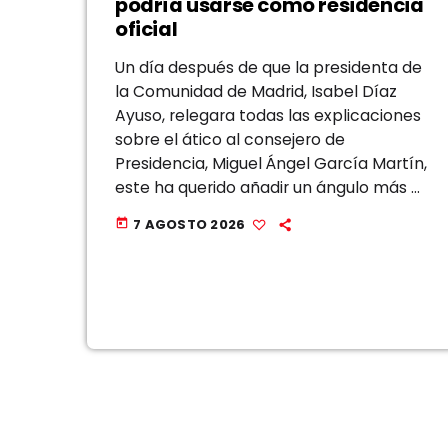
podría usarse como residencia
oficial
Un día después de que la presidenta de
la Comunidad de Madrid, Isabel Díaz
Ayuso, relegara todas las explicaciones
sobre el ático al consejero de
Presidencia, Miguel Ángel García Martín,
este ha querido añadir un ángulo más a
la polémica, una reflexión que, a su
7 AGOSTO 2026
today
juicio, se está pasando por […]