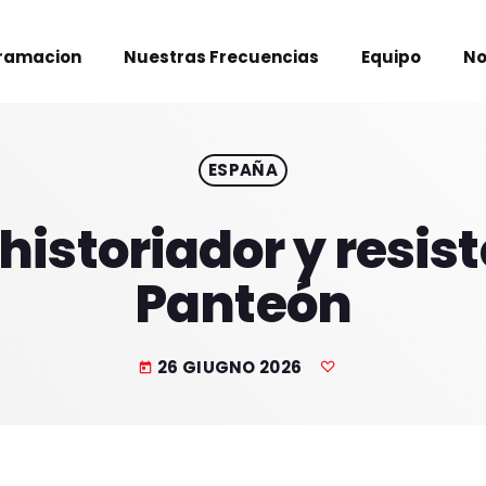
ramacion
Nuestras Frecuencias
Equipo
No
ESPAÑA
historiador y resist
Panteón
26 GIUGNO 2026
today