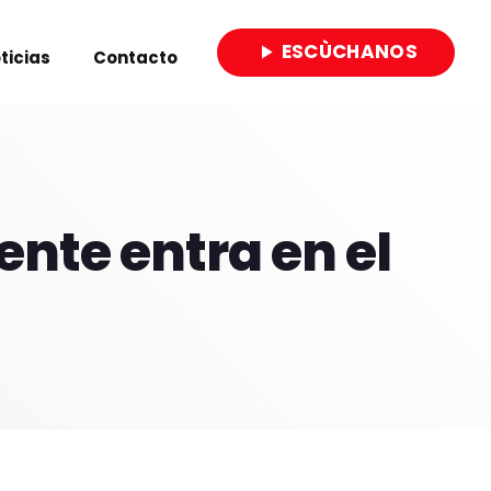
ESCÙCHANOS
play_arrow
ticias
Contacto
close
ente entra en el