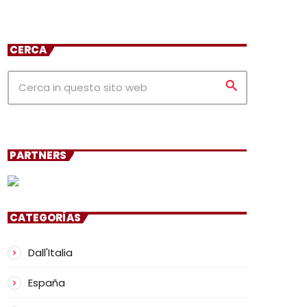
CERCA
search
PARTNERS
CATEGORÍAS
Dall'Italia
España