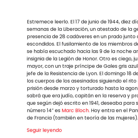
Estremece leerlo. El 17 de junio de 1944, die
semanas de la Liberación, un atestado de la g
presencia de 28 cadáveres en un prado junto a
escondidos. El fusilamiento de los miembros d
se había escuchado hacia las 9 de la noche ant
insignia de la Legión de Honor. Otro es ciego, j
mayor, con un traje príncipe de Gales gris az
jefe de la Resistencia de Lyon. El domingo 18 de
los cuerpos de los asesinados siguiendo el rit
prisión desde marzo y torturado hasta la agon
sabrá que era judío, capitán en la reserva y p
que según dejó escrito en 1941, deseaba para s
número 14” es
Marc Bloch.
Hoy entra en el Pan
de Francia (también en teoría de las mujeres)
Seguir leyendo