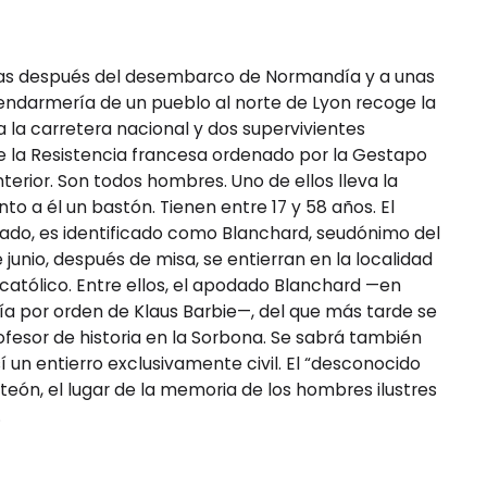
z días después del desembarco de Normandía y a unas
endarmería de un pueblo al norte de Lyon recoge la
 la carretera nacional y dos supervivientes
e la Resistencia francesa ordenado por la Gestapo
erior. Son todos hombres. Uno de ellos lleva la
unto a él un bastón. Tienen entre 17 y 58 años. El
ulado, es identificado como Blanchard, seudónimo del
 junio, después de misa, se entierran en la localidad
o católico. Entre ellos, el apodado Blanchard —en
ía por orden de Klaus Barbie—, del que más tarde se
rofesor de historia en la Sorbona. Se sabrá también
í un entierro exclusivamente civil. El “desconocido
teón, el lugar de la memoria de los hombres ilustres
.