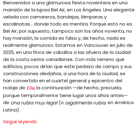
Bienvenidos a una glamurosa fiesta noventera en una
EQUIPO
mansión de la lujosa Bel Air, en Los Ángeles. Una elegante
velada con camareros, bandejas, lámparas y
NOTICIAS
escalinatas… donde todo es mentira. Porque esto no es
Bel Air; por supuesto, tampoco son los años noventa, no
CONTACTO
hay mansión, la comida es falsa y, de hecho, nada es
realmente glamuroso. Estamos en Vancouver en julio de
2025, en una finca de caballos a las afuera de la ciudad
de la costa oeste canadiense. Con más terreno que
edificios, pocos dirían que este pedazo de campo y sus
construcciones aledañas, a una hora de la ciudad, se
han convertido en el cuartel general y epicentro del
rodaje de
, la continuación —de hecho, precuela,
Elle
porque temporalmente tiene lugar unos años antes—
de
(o
, en América
Una rubia muy legal
Legalmente rubia
Latina).
Seguir leyendo