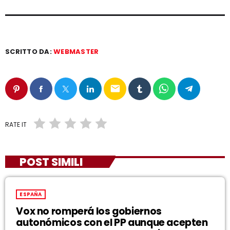
SCRITTO DA:
WEBMASTER
email
RATE IT
POST SIMILI
ESPAÑA
Vox no romperá los gobiernos
autonómicos con el PP aunque acepten