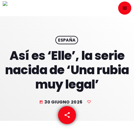
menu
close
ESCÙCHANOS
play_arrow
ESPAÑA
Así es ‘Elle’, la serie
play_arrow
ONAIR
nacida de ‘Una rubia
muy legal’
HOME
30 GIUGNO 2026
today
PROGRAMACION
share
email
NUESTRAS FRECUENCIAS