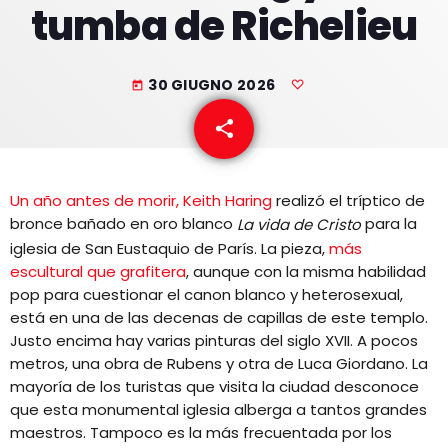
tumba de Richelieu
EQUIPO
NOTICIAS
30 GIUGNO 2026
today
CONTACTO
share
email
Un año antes de morir, Keith Haring
realizó el tríptico de
bronce bañado en oro blanco
para la
La vida de Cristo
iglesia de San Eustaquio de París. La pieza,
más
escultural que grafitera
, aunque con la misma habilidad
pop para cuestionar el canon blanco y heterosexual,
está en una de las decenas de capillas de este templo.
Justo encima hay varias pinturas del siglo XVII. A pocos
metros, una obra de Rubens y otra de Luca Giordano. La
mayoría de los turistas que visita la ciudad desconoce
que esta monumental iglesia alberga a tantos grandes
maestros. Tampoco es la más frecuentada por los