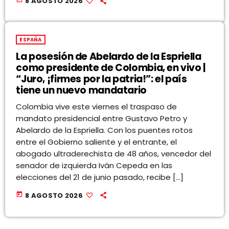
8 AGOSTO 2026
ESPAÑA
La posesión de Abelardo de la Espriella
como presidente de Colombia, en vivo |
“Juro, ¡firmes por la patria!”: el país
tiene un nuevo mandatario
Colombia vive este viernes el traspaso de
mandato presidencial entre Gustavo Petro y
Abelardo de la Espriella. Con los puentes rotos
entre el Gobierno saliente y el entrante, el
abogado ultraderechista de 48 años, vencedor del
senador de izquierda Iván Cepeda en las
elecciones del 21 de junio pasado, recibe […]
today
8 AGOSTO 2026