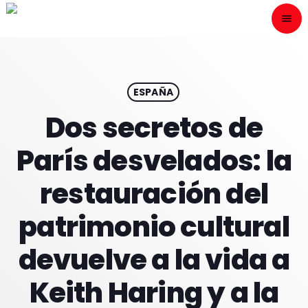
menu
close
ESCÙCHANOS
play_arrow
ESPAÑA
Dos secretos de
play_arrow
ONAIR
París desvelados: la
restauración del
patrimonio cultural
HOME
devuelve a la vida a
PROGRAMACION
Keith Haring y a la
NUESTRAS FRECUENCIAS