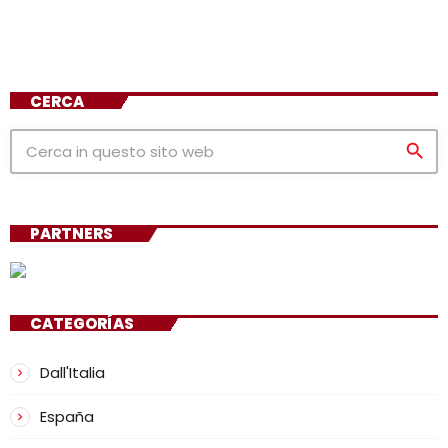
CERCA
search
PARTNERS
CATEGORÍAS
Dall'Italia
España