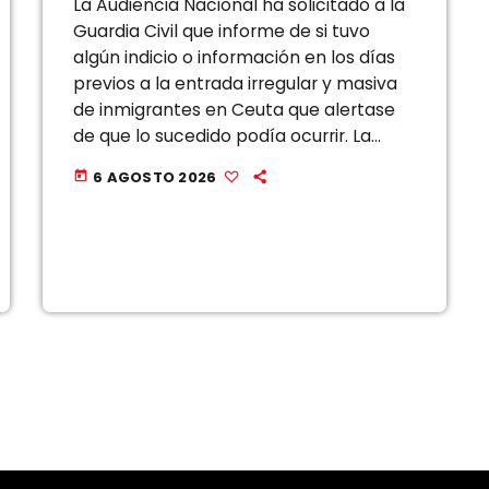
La Audiencia Nacional ha solicitado a la
Guardia Civil que informe de si tuvo
algún indicio o información en los días
previos a la entrada irregular y masiva
de inmigrantes en Ceuta que alertase
de que lo sucedido podía ocurrir. La
jueza María Tardón ha dado el paso a
6 AGOSTO 2026
today
raíz […]