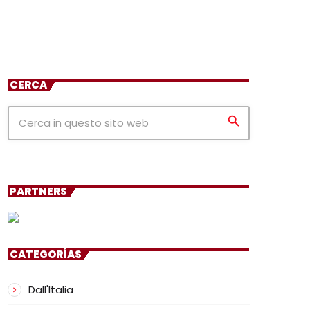
CERCA
search
PARTNERS
CATEGORÍAS
Dall'Italia