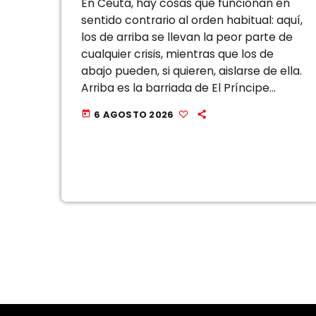
En Ceuta, hay cosas que funcionan en
sentido contrario al orden habitual: aquí,
los de arriba se llevan la peor parte de
cualquier crisis, mientras que los de
abajo pueden, si quieren, aislarse de ella.
Arriba es la barriada de El Príncipe
Alfonso, que sigue cargando con la
6 AGOSTO 2026
today
vitola de […]