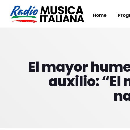
Home
Prog
El mayor humed
auxilio: “E
na