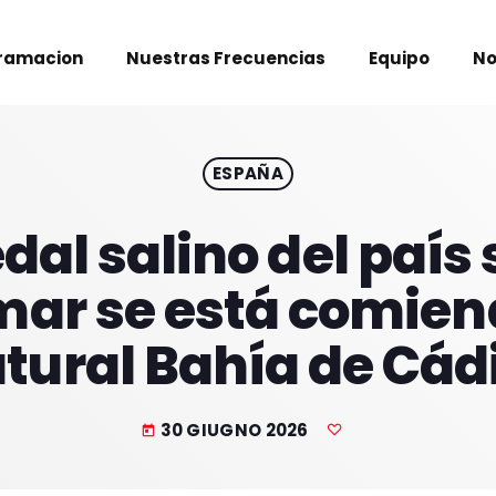
ramacion
Nuestras Frecuencias
Equipo
No
ESPAÑA
al salino del país 
l mar se está comien
tural Bahía de Cád
30 GIUGNO 2026
today