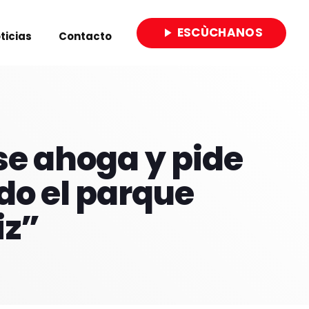
ESCÙCHANOS
play_arrow
ticias
Contacto
close
se ahoga y pide
do el parque
iz”