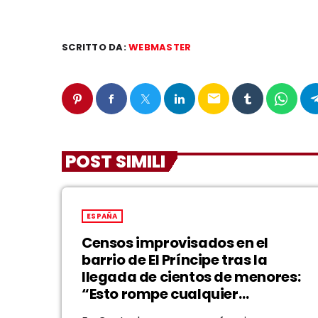
SCRITTO DA:
WEBMASTER
email
POST SIMILI
ESPAÑA
Censos improvisados en el
barrio de El Príncipe tras la
llegada de cientos de menores:
“Esto rompe cualquier
parámetro”