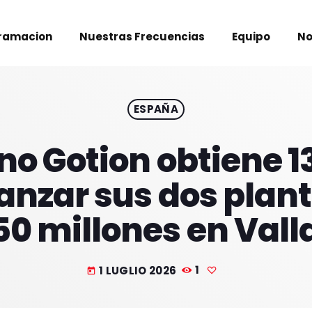
ramacion
Nuestras Frecuencias
Equipo
No
ESPAÑA
ino Gotion obtiene 1
anzar sus dos plant
50 millones en Vall
1 LUGLIO 2026
1
today