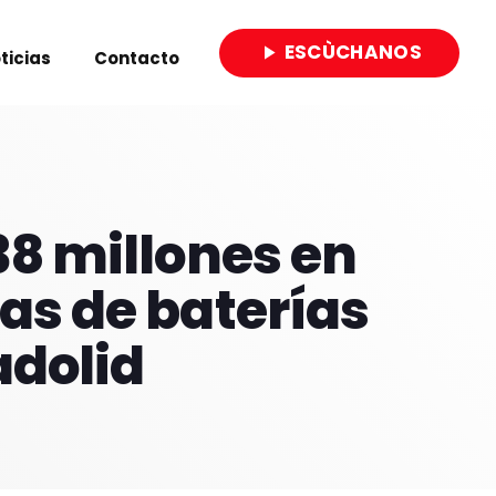
ESCÙCHANOS
play_arrow
ticias
Contacto
close
38 millones en
as de baterías
adolid