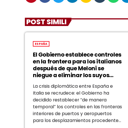
POST SIMILI
ESPAÑA
El Gobierno establece controles
en la frontera para los italianos
después de que Meloni se
niegue a eliminar los suyos
para los españoles
La crisis diplomática entre España e
Italia se recrudece: el Gobierno ha
decidido restablecer “de manera
temporal” los controles en las fronteras
interiores de puertos y aeropuertos
para los desplazamientos procedentes
de Italia. Y lo hace con un pretexto