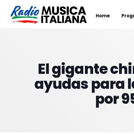
Home
Prog
El gigante ch
ayudas para l
por 9