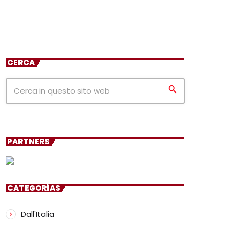
CERCA
search
PARTNERS
CATEGORÍAS
Dall'Italia